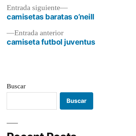
Entrada
Entrada siguiente
siguiente:
camisetas baratas o’neill
Navegación
Entrada
Entrada anterior
de
anterior:
camiseta futbol juventus
entradas
Buscar
Buscar