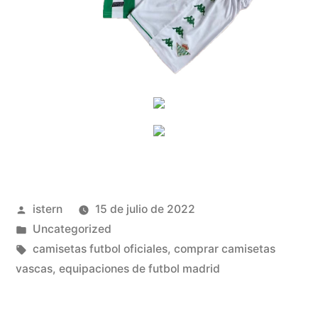
Publicado
istern
15 de julio de 2022
por
Publicado
Uncategorized
en
Etiquetas:
camisetas futbol oficiales
,
comprar camisetas
vascas
,
equipaciones de futbol madrid