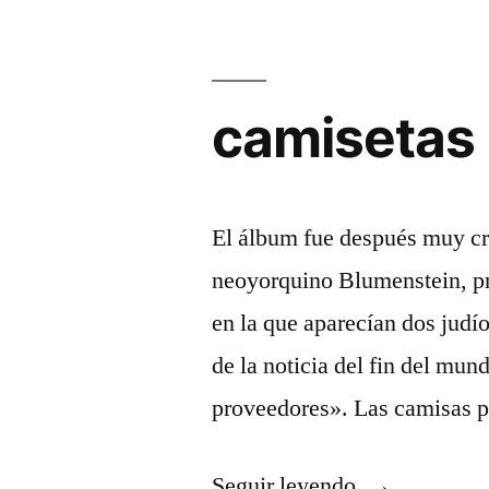
camisetas 
El álbum fue después muy cri
neoyorquino Blumenstein, pri
en la que aparecían dos judío
de la noticia del fin del mun
proveedores». Las camisas 
«camisetas
Seguir leyendo