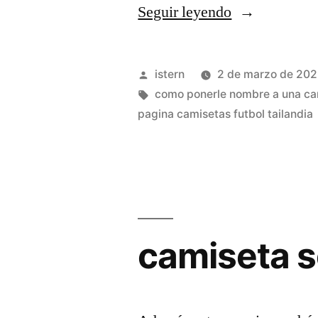
«forum
Seguir leyendo
equipaciones
futbol
Publicado
istern
2 de marzo de 20
nio»
por
Etiquetas:
como ponerle nombre a una ca
pagina camisetas futbol tailandia
camiseta s