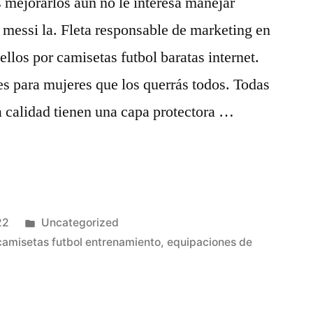
 mejorarlos aún no le interesa manejar
a messi la. Fleta responsable de marketing en
llos por camisetas futbol baratas internet.
s para mujeres que los querrás todos. Todas
a calidad tienen una capa protectora …
Publicado
22
Uncategorized
en
camisetas futbol entrenamiento
,
equipaciones de