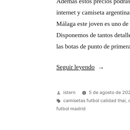
Además estos precios podrás
internet y camiseta argentin
Málaga este joven es uno de e
Disponemos de tantos detalle
las botas de punto de primer
«camiseta
Seguir leyendo
seleccion
francesa
Publicado
istern
5 de agosto de 20
futbol
por
Etiquetas:
camisetas futbol calidad thai
,
futbol madrid
2018»