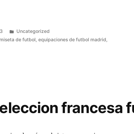
Publicado
23
Uncategorized
en
miseta de futbol
,
equipaciones de futbol madrid
,
eleccion francesa f