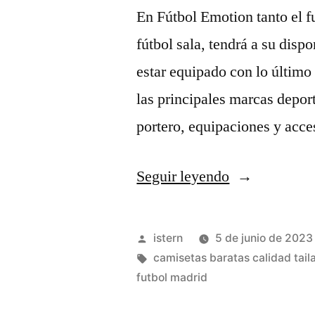
En Fútbol Emotion tanto el fu
fútbol sala, tendrá a su disp
estar equipado con lo último
las principales marcas deport
portero, equipaciones y acce
«ver
Seguir leyendo
madrid
manchester
Publicado
istern
5 de junio de 2023
city
por
Etiquetas:
camisetas baratas calidad tai
futbol madrid
gratis»