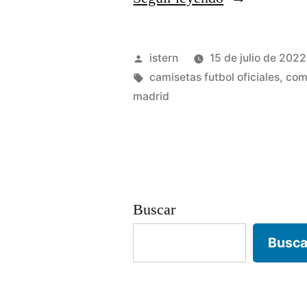
baratas
nba
Publicado
istern
15 de julio de 2022
nike»
por
Etiquetas:
camisetas futbol oficiales
,
com
madrid
Buscar
Busca