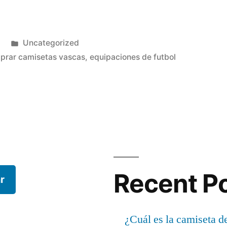
Publicado
Uncategorized
en
prar camisetas vascas
,
equipaciones de futbol
Recent P
r
¿Cuál es la camiseta d