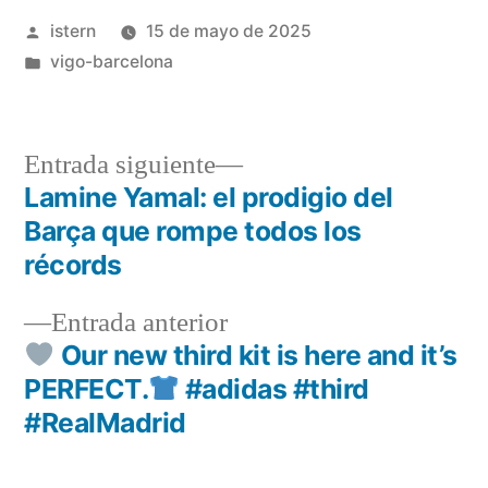
Publicado
istern
15 de mayo de 2025
por
Publicado
vigo-barcelona
en
Entrada
Entrada siguiente
siguiente:
Lamine Yamal: el prodigio del
Navegación
Barça que rompe todos los
de
récords
entradas
Entrada
Entrada anterior
anterior:
Our new third kit is here and it’s
PERFECT.
#adidas #third
#RealMadrid