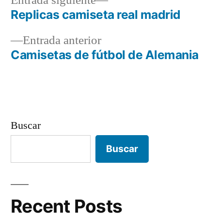
Entrada siguiente
siguiente:
Replicas camiseta real madrid
Navegación
Entrada
Entrada anterior
de
anterior:
Camisetas de fútbol de Alemania
entradas
Buscar
Buscar
Recent Posts