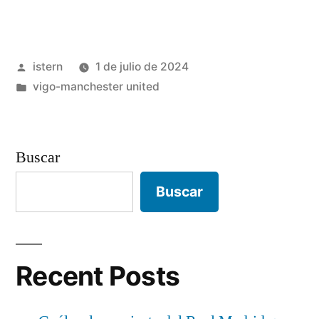
del
Manchester
Publicado
istern
1 de julio de 2024
United»
por
Publicado
vigo-manchester united
en
Buscar
Buscar
Recent Posts