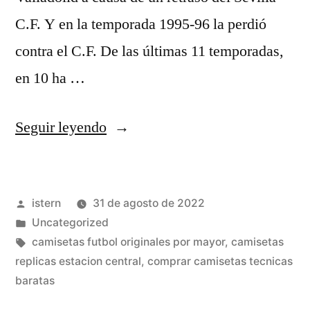
C.F. Y en la temporada 1995-96 la perdió
contra el C.F. De las últimas 11 temporadas,
en 10 ha …
«disear
Seguir leyendo
camisetas
futbol
Publicado
istern
31 de agosto de 2022
online»
por
Publicado
Uncategorized
en
Etiquetas:
camisetas futbol originales por mayor
,
camisetas
replicas estacion central
,
comprar camisetas tecnicas
baratas