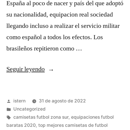
España al poco de nacer y país del que adoptó
su nacionalidad, equipacion real sociedad
llegando incluso a realizar el servicio militar
como español a todos los efectos. Los
brasileños repitieron como …
«camisetas
Seguir leyendo
futbol
real
Publicado
istern
31 de agosto de 2022
madrid»
por
Publicado
Uncategorized
en
Etiquetas:
camisetas futbol zona sur
,
equipaciones futbol
baratas 2020
,
top mejores camisetas de futbol