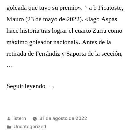
goleada que tuvo su premio». ↑ a b Picatoste,
Mauro (23 de mayo de 2022). «Iago Aspas
hace historia tras lograr el cuarto Zarra como
máximo goleador nacional». Antes de la
retirada de Ferrándiz y Saporta de la sección,
…
«comprar
Seguir leyendo
camisetas
nba
Publicado
istern
31 de agosto de 2022
nueva
por
Publicado
Uncategorized
york»