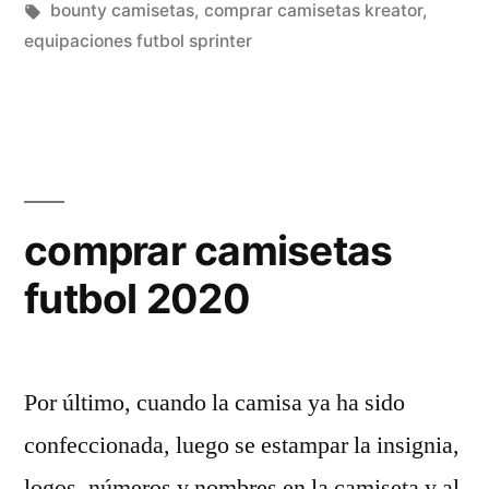
en
Etiquetas:
bounty camisetas
,
comprar camisetas kreator
,
equipaciones futbol sprinter
comprar camisetas
futbol 2020
Por último, cuando la camisa ya ha sido
confeccionada, luego se estampar la insignia,
logos, números y nombres en la camiseta y al