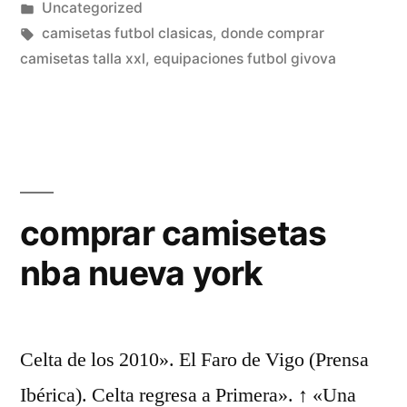
por
Publicado
Uncategorized
en
Etiquetas:
camisetas futbol clasicas
,
donde comprar
camisetas talla xxl
,
equipaciones futbol givova
comprar camisetas
nba nueva york
Celta de los 2010». El Faro de Vigo (Prensa
Ibérica). Celta regresa a Primera». ↑ «Una