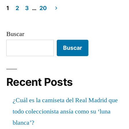
1
2
3
…
20
Paginación
de
Buscar
entradas
Buscar
Recent Posts
¿Cuál es la camiseta del Real Madrid que
todo coleccionista ansía como su ‘luna
blanca’?