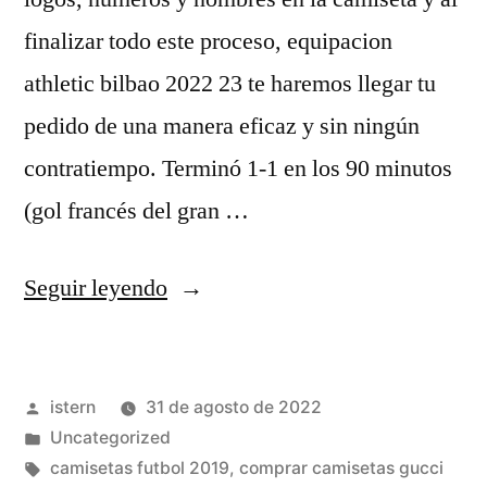
finalizar todo este proceso, equipacion
athletic bilbao 2022 23 te haremos llegar tu
pedido de una manera eficaz y sin ningún
contratiempo. Terminó 1-1 en los 90 minutos
(gol francés del gran …
«comprar
Seguir leyendo
camisetas
futbol
Publicado
istern
31 de agosto de 2022
2020»
por
Publicado
Uncategorized
en
Etiquetas:
camisetas futbol 2019
,
comprar camisetas gucci