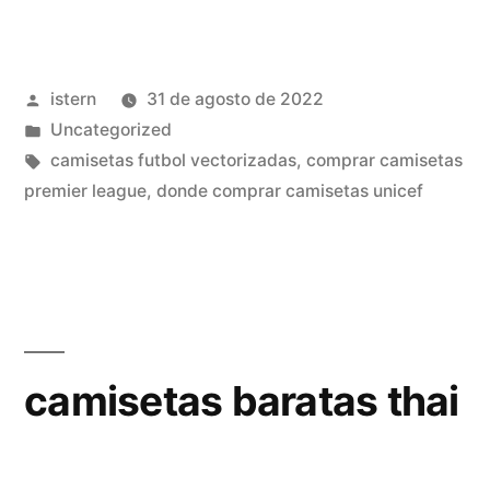
camisetas
king
Publicado
istern
31 de agosto de 2022
y
por
Publicado
Uncategorized
queen»
en
Etiquetas:
camisetas futbol vectorizadas
,
comprar camisetas
premier league
,
donde comprar camisetas unicef
camisetas baratas thai