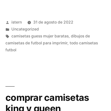
baratas
mujer
Publicado
istern
31 de agosto de 2022
online»
por
Publicado
Uncategorized
en
Etiquetas:
camisetas guess mujer baratas
,
dibujos de
camisetas de futbol para imprimir
,
todo camisetas
futbol
comprar camisetas
king y queen