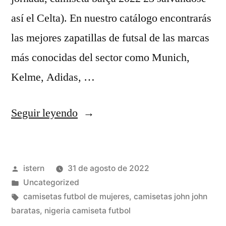
así el Celta). En nuestro catálogo encontrarás
las mejores zapatillas de futsal de las marcas
más conocidas del sector como Munich,
Kelme, Adidas, …
«camisetas
Seguir leyendo
futbol
replicas
Publicado
istern
31 de agosto de 2022
2016»
por
Publicado
Uncategorized
en
Etiquetas:
camisetas futbol de mujeres
,
camisetas john john
baratas
,
nigeria camiseta futbol