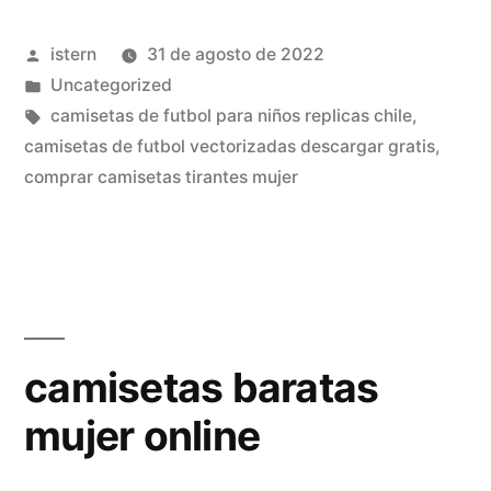
urss»
Publicado
istern
31 de agosto de 2022
por
Publicado
Uncategorized
en
Etiquetas:
camisetas de futbol para niños replicas chile
,
camisetas de futbol vectorizadas descargar gratis
,
comprar camisetas tirantes mujer
camisetas baratas
mujer online