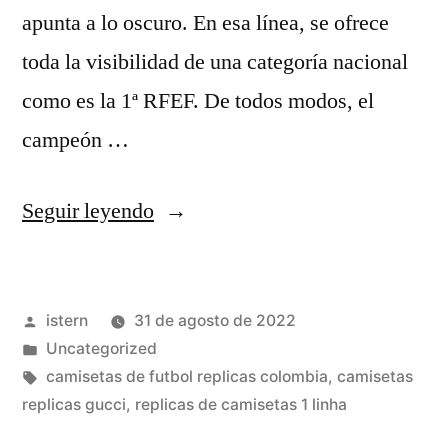
apunta a lo oscuro. En esa línea, se ofrece
toda la visibilidad de una categoría nacional
como es la 1ª RFEF. De todos modos, el
campeón …
«equipaciones
Seguir leyendo
futbol
replicas
Publicado
istern
31 de agosto de 2022
exactas»
por
Publicado
Uncategorized
en
Etiquetas:
camisetas de futbol replicas colombia
,
camisetas
replicas gucci
,
replicas de camisetas 1 linha