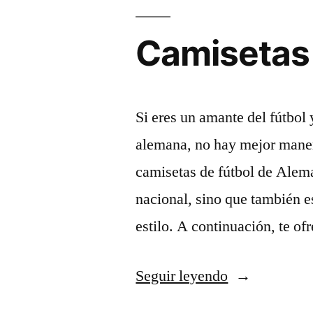
VIVO
Camisetas 
CHAMPION
LEAGUE
Si eres un amante del fútbol 
alemana, no hay mejor manera
»
camisetas de fútbol de Alem
nacional, sino que también 
estilo. A continuación, te 
«Camisetas
Seguir leyendo
de