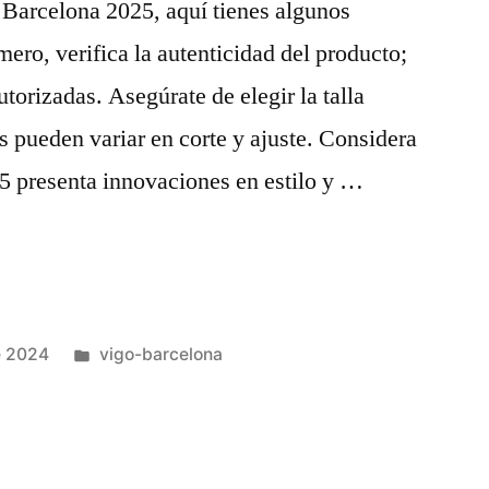
 Barcelona 2025, aquí tienes algunos
ero, verifica la autenticidad del producto;
utorizadas. Asegúrate de elegir la talla
s pueden variar en corte y ajuste. Considera
25 presenta innovaciones en estilo y …
Publicado
e 2024
vigo-barcelona
en
A