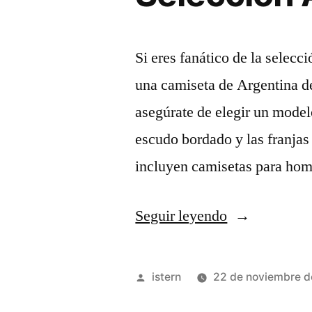
Si eres fanático de la selecc
una camiseta de Argentina de
asegúrate de elegir un modelo
escudo bordado y las franjas
incluyen camisetas para hom
«Camiseta
Seguir leyendo
Adidas
Titular
Publicado
istern
22 de noviembre 
Replica
por