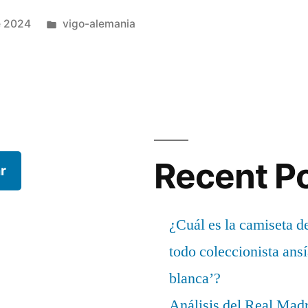
Publicado
e 2024
vigo-alemania
en
Recent P
r
¿Cuál es la camiseta d
todo coleccionista ans
blanca’?
Análisis del Real Mad