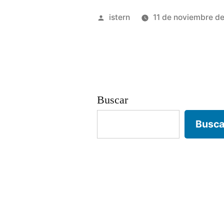
fútbol
Publicado
istern
11 de noviembre d
de
por
Alemania»
Buscar
Busca