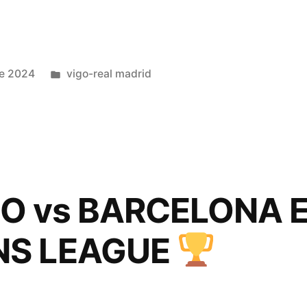
Publicado
de 2024
vigo-real madrid
en
 vs BARCELONA E
NS LEAGUE