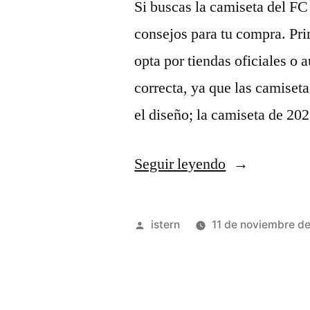
Si buscas la camiseta del FC
consejos para tu compra. Prim
opta por tiendas oficiales o a
correcta, ya que las camiseta
el diseño; la camiseta de 20
«
Seguir leyendo
MONACO
Publicado
istern
11 de noviembre d
vs
por
BARCELON
EN