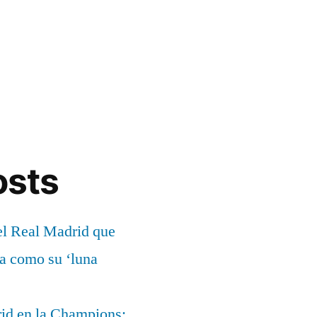
osts
el Real Madrid que
ía como su ‘luna
rid en la Champions: