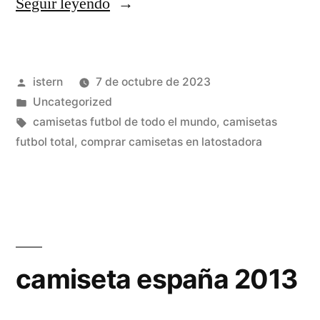
«camisetas
Seguir leyendo
de
futbol
Publicado
istern
7 de octubre de 2023
imitacion
por
Publicado
Uncategorized
perfecta»
en
Etiquetas:
camisetas futbol de todo el mundo
,
camisetas
futbol total
,
comprar camisetas en latostadora
camiseta españa 2013