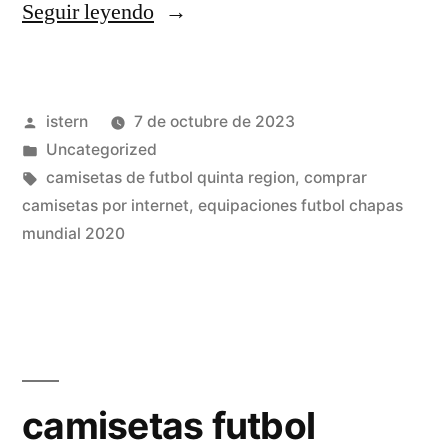
«camiseta
Seguir leyendo
españa
2013»
Publicado
istern
7 de octubre de 2023
por
Publicado
Uncategorized
en
Etiquetas:
camisetas de futbol quinta region
,
comprar
camisetas por internet
,
equipaciones futbol chapas
mundial 2020
camisetas futbol