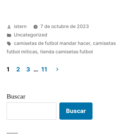
de
futbol
Publicado
istern
7 de octubre de 2023
guapas»
por
Publicado
Uncategorized
en
Etiquetas:
camisetas de futbol mandar hacer
,
camisetas
futbol miticas
,
tienda camisetas futbol
1
2
3
…
11
Paginación
de
Buscar
entradas
Buscar