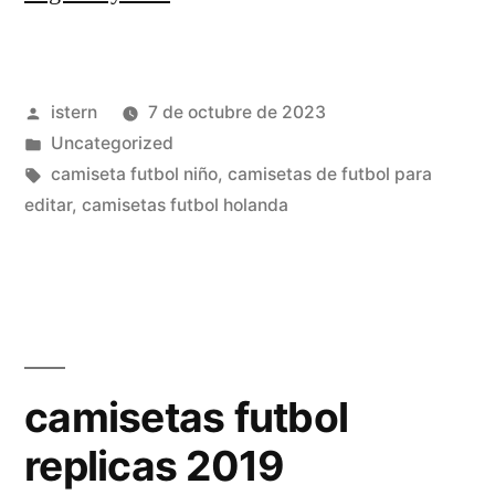
de
tailandia»
Publicado
istern
7 de octubre de 2023
por
Publicado
Uncategorized
en
Etiquetas:
camiseta futbol niño
,
camisetas de futbol para
editar
,
camisetas futbol holanda
camisetas futbol
replicas 2019