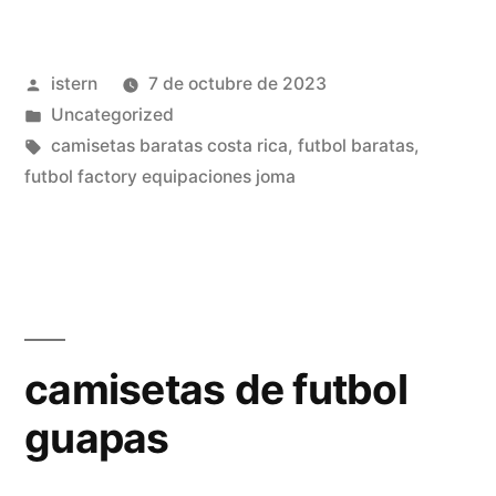
camisetas»
Publicado
istern
7 de octubre de 2023
por
Publicado
Uncategorized
en
Etiquetas:
camisetas baratas costa rica
,
futbol baratas
,
futbol factory equipaciones joma
camisetas de futbol
guapas