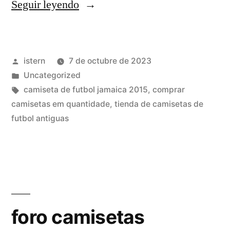
«camiseta
Seguir leyendo
bolivia
futbol»
Publicado
istern
7 de octubre de 2023
por
Publicado
Uncategorized
en
Etiquetas:
camiseta de futbol jamaica 2015
,
comprar
camisetas em quantidade
,
tienda de camisetas de
futbol antiguas
foro camisetas