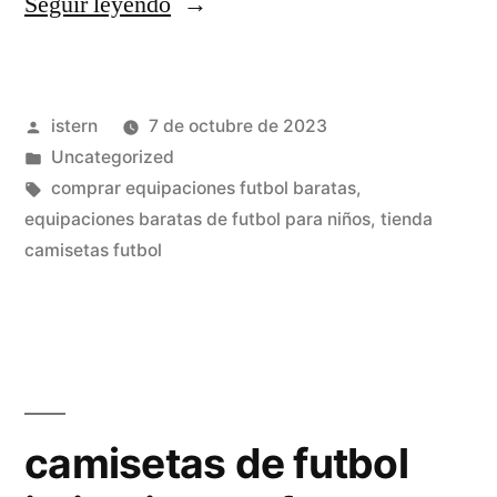
«camisetas
Seguir leyendo
futbol
replicas
Publicado
istern
7 de octubre de 2023
2019»
por
Publicado
Uncategorized
en
Etiquetas:
comprar equipaciones futbol baratas
,
equipaciones baratas de futbol para niños
,
tienda
camisetas futbol
camisetas de futbol