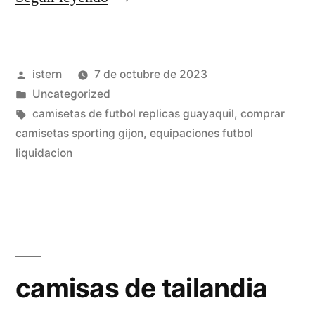
futbol
de
Publicado
istern
7 de octubre de 2023
mujeres»
por
Publicado
Uncategorized
en
Etiquetas:
camisetas de futbol replicas guayaquil
,
comprar
camisetas sporting gijon
,
equipaciones futbol
liquidacion
camisas de tailandia