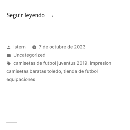
«camisetas
Seguir leyendo
futbol
imitacion»
Publicado
istern
7 de octubre de 2023
por
Publicado
Uncategorized
en
Etiquetas:
camisetas de futbol juventus 2019
,
impresion
camisetas baratas toledo
,
tienda de futbol
equipaciones