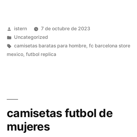
de
camisetas
Publicado
istern
7 de octubre de 2023
futbol
por
Publicado
Uncategorized
femenino»
en
Etiquetas:
camisetas baratas para hombre
,
fc barcelona store
mexico
,
futbol replica
camisetas futbol de
mujeres