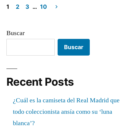
1
2
3
…
10
Paginación
de
Buscar
entradas
Buscar
Recent Posts
¿Cuál es la camiseta del Real Madrid que
todo coleccionista ansía como su ‘luna
blanca’?