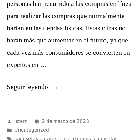
personas han recurrido a las compras en línea
para realizar las compras que normalmente
harían en las tiendas físicas. Estas cifras no
harán más que aumentar en el futuro, ya que
cada vez más consumidores se convierten en
expertos en …
«camisetas
Seguir leyendo
futbol
puma»
Publicado
istern
2 de marzo de 2023
por
Publicado
Uncategorized
en
Etiquetas:
camisetas baratas el corte ingles
,
camisetas