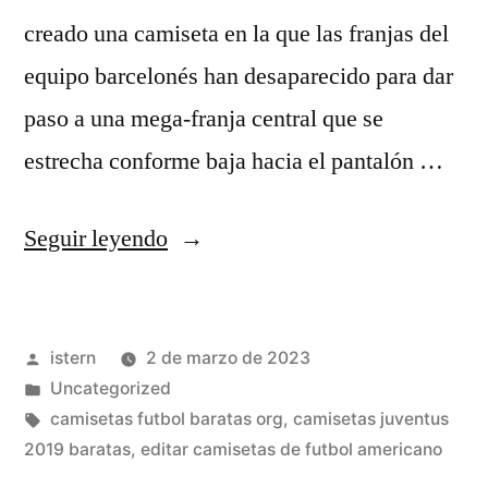
creado una camiseta en la que las franjas del
equipo barcelonés han desaparecido para dar
paso a una mega-franja central que se
estrecha conforme baja hacia el pantalón …
«camisetas
Seguir leyendo
replicas
nfl»
Publicado
istern
2 de marzo de 2023
por
Publicado
Uncategorized
en
Etiquetas:
camisetas futbol baratas org
,
camisetas juventus
2019 baratas
,
editar camisetas de futbol americano