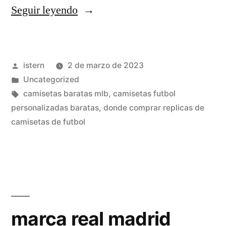
«camisetas
Seguir leyendo
futbol
aos
Publicado
istern
2 de marzo de 2023
anteriores»
por
Publicado
Uncategorized
en
Etiquetas:
camisetas baratas mlb
,
camisetas futbol
personalizadas baratas
,
donde comprar replicas de
camisetas de futbol
marca real madrid