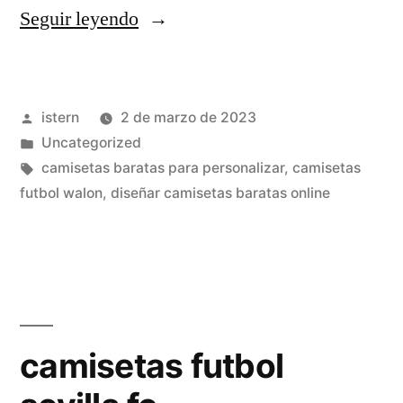
«marca
Seguir leyendo
real
madrid
Publicado
istern
2 de marzo de 2023
trackid
por
Publicado
Uncategorized
sp
en
Etiquetas:
camisetas baratas para personalizar
,
camisetas
006»
futbol walon
,
diseñar camisetas baratas online
camisetas futbol