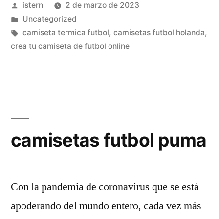
Publicado
istern
2 de marzo de 2023
futbol»
por
Publicado
Uncategorized
en
Etiquetas:
camiseta termica futbol
,
camisetas futbol holanda
,
crea tu camiseta de futbol online
camisetas futbol puma
Con la pandemia de coronavirus que se está
apoderando del mundo entero, cada vez más