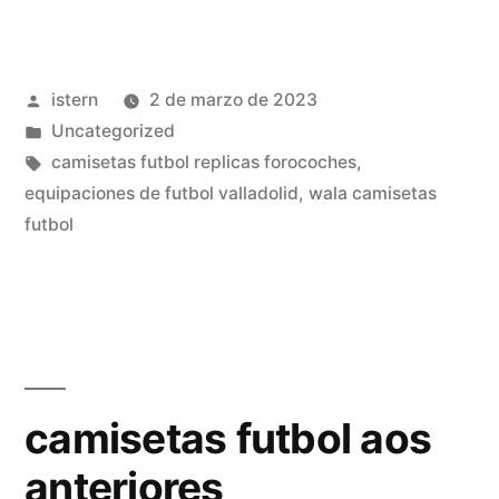
futbol
asioka»
Publicado
istern
2 de marzo de 2023
por
Publicado
Uncategorized
en
Etiquetas:
camisetas futbol replicas forocoches
,
equipaciones de futbol valladolid
,
wala camisetas
futbol
camisetas futbol aos
anteriores