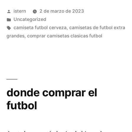
on
Publicado
istern
2 de marzo de 2023
line
por
Publicado
Uncategorized
gratis»
en
Etiquetas:
camiseta futbol cerveza
,
camisetas de futbol extra
grandes
,
comprar camisetas clasicas futbol
donde comprar el
futbol