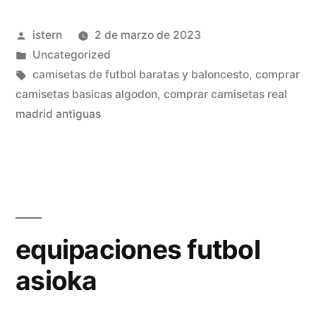
2013»
Publicado
istern
2 de marzo de 2023
por
Publicado
Uncategorized
en
Etiquetas:
camisetas de futbol baratas y baloncesto
,
comprar
camisetas basicas algodon
,
comprar camisetas real
madrid antiguas
equipaciones futbol
asioka