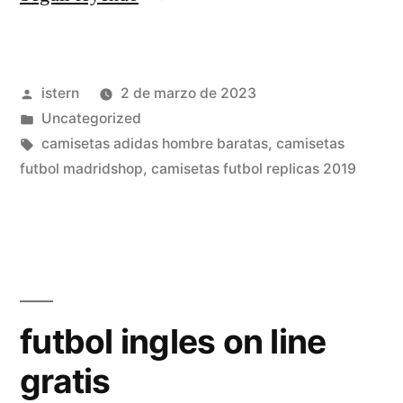
futbol
sevilla
Publicado
istern
2 de marzo de 2023
fc»
por
Publicado
Uncategorized
en
Etiquetas:
camisetas adidas hombre baratas
,
camisetas
futbol madridshop
,
camisetas futbol replicas 2019
futbol ingles on line
gratis