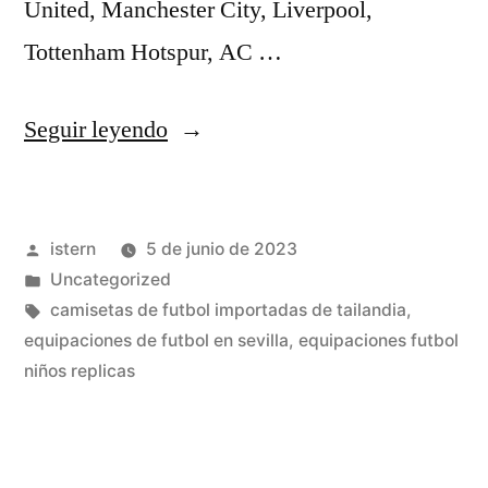
United, Manchester City, Liverpool,
Tottenham Hotspur, AC …
«donde
Seguir leyendo
comprar
camisetas
Publicado
istern
5 de junio de 2023
de
por
Publicado
Uncategorized
futbol
en
Etiquetas:
camisetas de futbol importadas de tailandia
,
baratas»
equipaciones de futbol en sevilla
,
equipaciones futbol
niños replicas