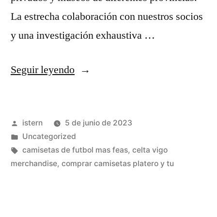
La estrecha colaboración con nuestros socios
y una investigación exhaustiva …
«aliexpress
Seguir leyendo
ya
no
Publicado
istern
5 de junio de 2023
vende
por
Publicado
Uncategorized
camisetas
en
Etiquetas:
camisetas de futbol mas feas
,
celta vigo
de
merchandise
,
comprar camisetas platero y tu
futbol»