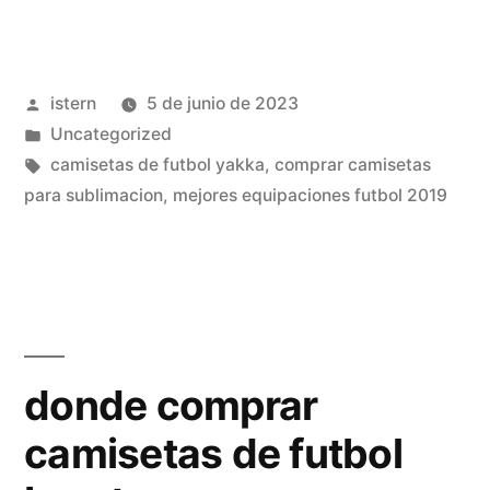
de
futbol
Publicado
istern
5 de junio de 2023
baratos»
por
Publicado
Uncategorized
en
Etiquetas:
camisetas de futbol yakka
,
comprar camisetas
para sublimacion
,
mejores equipaciones futbol 2019
donde comprar
camisetas de futbol