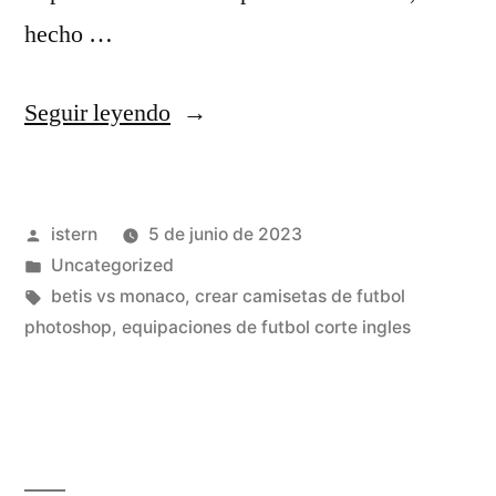
hecho …
«camisetas
Seguir leyendo
futbol
escocia»
Publicado
istern
5 de junio de 2023
por
Publicado
Uncategorized
en
Etiquetas:
betis vs monaco
,
crear camisetas de futbol
photoshop
,
equipaciones de futbol corte ingles