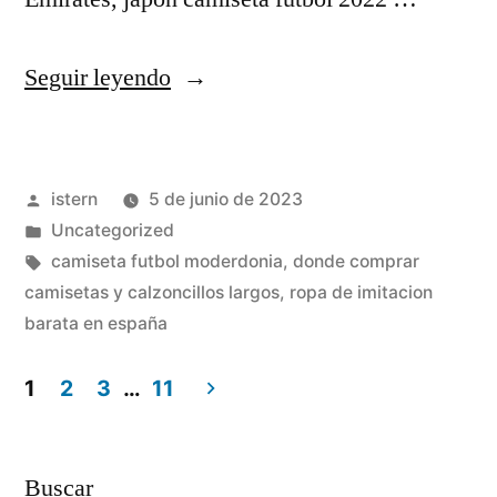
«camisetas
Seguir leyendo
futbol
thai»
Publicado
istern
5 de junio de 2023
por
Publicado
Uncategorized
en
Etiquetas:
camiseta futbol moderdonia
,
donde comprar
camisetas y calzoncillos largos
,
ropa de imitacion
barata en españa
1
2
3
…
11
Paginación
de
Buscar