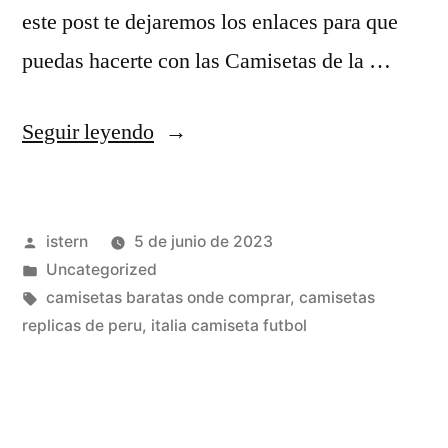
este post te dejaremos los enlaces para que
puedas hacerte con las Camisetas de la …
«comprar
Seguir leyendo
camisetas
de
Publicado
istern
5 de junio de 2023
futbol
por
Publicado
Uncategorized
en
en
Etiquetas:
camisetas baratas onde comprar
,
camisetas
barcelona»
replicas de peru
,
italia camiseta futbol