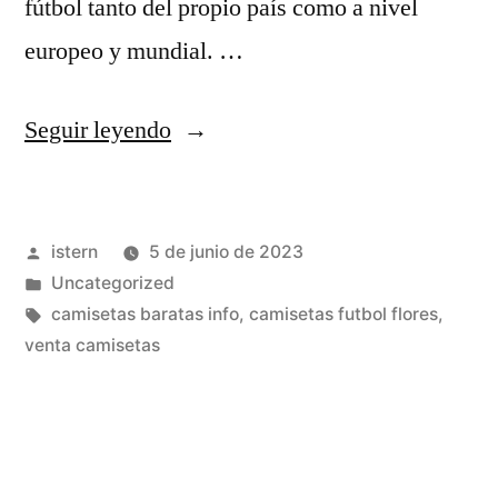
fútbol tanto del propio país como a nivel
europeo y mundial. …
«camisetas
Seguir leyendo
futbol
liga
Publicado
istern
5 de junio de 2023
brasileña»
por
Publicado
Uncategorized
en
Etiquetas:
camisetas baratas info
,
camisetas futbol flores
,
venta camisetas