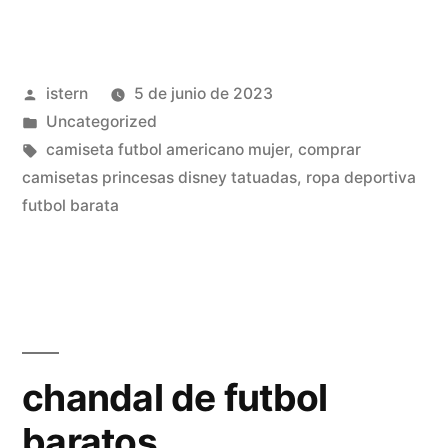
españa
adulto»
Publicado
istern
5 de junio de 2023
por
Publicado
Uncategorized
en
Etiquetas:
camiseta futbol americano mujer
,
comprar
camisetas princesas disney tatuadas
,
ropa deportiva
futbol barata
chandal de futbol
baratos