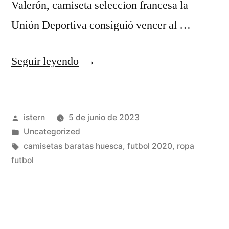
Valerón, camiseta seleccion francesa la
Unión Deportiva consiguió vencer al …
«camisetas
Seguir leyendo
futbol
tailandia
Publicado
istern
5 de junio de 2023
aliexpress»
por
Publicado
Uncategorized
en
Etiquetas:
camisetas baratas huesca
,
futbol 2020
,
ropa
futbol