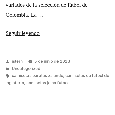
variados de la selección de fútbol de
Colombia. La …
«replicas
Seguir leyendo
de
chandals
Publicado
istern
5 de junio de 2023
de
por
Publicado
Uncategorized
futbol»
en
Etiquetas:
camisetas baratas zalando
,
camisetas de futbol de
inglaterra
,
camisetas joma futbol