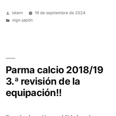
Japón»
Publicado
istern
19 de septiembre de 2024
por
Publicado
vigo-japón
en
Parma calcio 2018/19
3.ª revisión de la
equipación!!