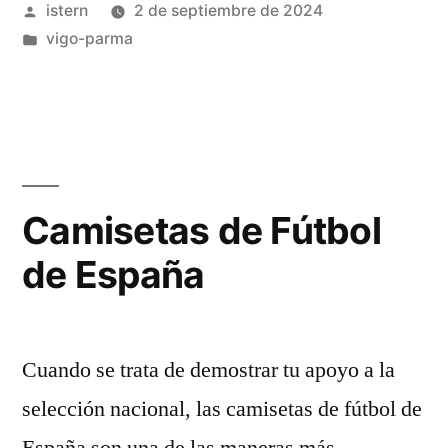
Publicado
istern
2 de septiembre de 2024
3.ª
por
Publicado
vigo-parma
revisión
en
de
la
equipación!!»
Camisetas de Fútbol
de España
Cuando se trata de demostrar tu apoyo a la
selección nacional, las camisetas de fútbol de