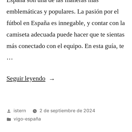
España son una de las maneras más
emblemáticas y populares. La pasión por el
fútbol en España es innegable, y contar con la
camiseta adecuada puede hacer que te sientas
más conectado con el equipo. En esta guía, te
…
«Camisetas
Seguir leyendo
de
Fútbol
Publicado
istern
2 de septiembre de 2024
de
por
Publicado
vigo-españa
España»
en