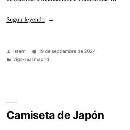
«¡Vini
Seguir leyendo
Jr.,
Bellingham
Publicado
istern
19 de septiembre de 2024
y
por
Publicado
vigo-real madrid
Real
en
Madrid
reciben
nuevos
coches
Camiseta de Japón
BMW!»