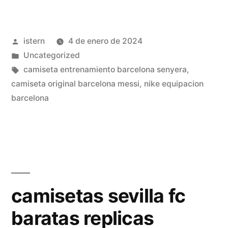
futbol
baratas
Publicado
istern
4 de enero de 2024
personalizadas»
por
Publicado
Uncategorized
en
Etiquetas:
camiseta entrenamiento barcelona senyera
,
camiseta original barcelona messi
,
nike equipacion
barcelona
camisetas sevilla fc
baratas replicas