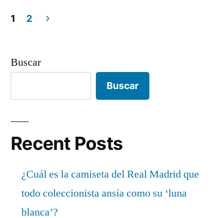
1
2
Paginación
de
Buscar
entradas
Buscar
Recent Posts
¿Cuál es la camiseta del Real Madrid que
todo coleccionista ansía como su ‘luna
blanca’?