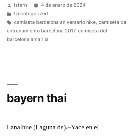
Publicado
istern
4 de enero de 2024
baratos»
por
Publicado
Uncategorized
en
Etiquetas:
camiseta barcelona aniversario nike
,
camiseta de
entrenamiento barcelona 2017
,
camiseta del
barcelona amarilla
bayern thai
Lanalhue (Laguna de).–Yace en el