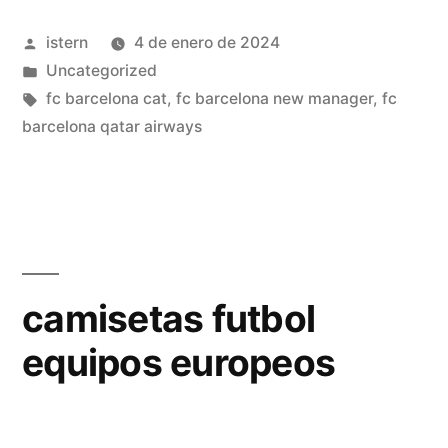
fc
Publicado
istern
4 de enero de 2024
baratas
por
Publicado
Uncategorized
replicas»
en
Etiquetas:
fc barcelona cat
,
fc barcelona new manager
,
fc
barcelona qatar airways
camisetas futbol
equipos europeos