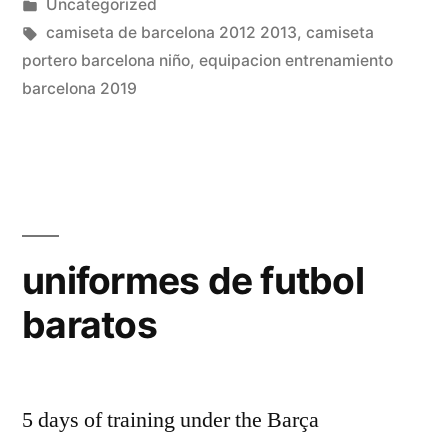
por
Publicado
Uncategorized
en
Etiquetas:
camiseta de barcelona 2012 2013
,
camiseta
portero barcelona niño
,
equipacion entrenamiento
barcelona 2019
uniformes de futbol
baratos
5 days of training under the Barça