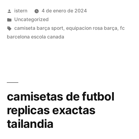
liga»
Publicado
istern
4 de enero de 2024
por
Publicado
Uncategorized
en
Etiquetas:
camiseta barça sport
,
equipacion rosa barça
,
fc
barcelona escola canada
camisetas de futbol
replicas exactas
tailandia