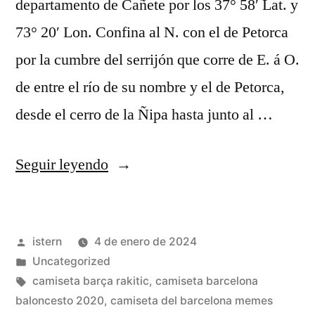
departamento de Cañete por los 37° 58′ Lat. y
73° 20′ Lon. Confina al N. con el de Petorca
por la cumbre del serrijón que corre de E. á O.
de entre el río de su nombre y el de Petorca,
desde el cerro de la Ñipa hasta junto al …
«bayern
Seguir leyendo
thai»
Publicado
istern
4 de enero de 2024
por
Publicado
Uncategorized
en
Etiquetas:
camiseta barça rakitic
,
camiseta barcelona
baloncesto 2020
,
camiseta del barcelona memes