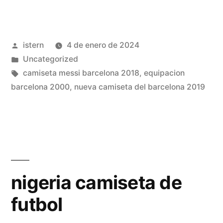
de
futbol
Publicado
istern
4 de enero de 2024
replicas
por
Publicado
Uncategorized
exactas
en
Etiquetas:
camiseta messi barcelona 2018
,
equipacion
tailandia»
barcelona 2000
,
nueva camiseta del barcelona 2019
nigeria camiseta de
futbol