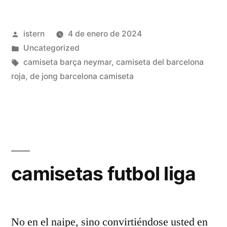
personalizadas»
Publicado
istern
4 de enero de 2024
por
Publicado
Uncategorized
en
Etiquetas:
camiseta barça neymar
,
camiseta del barcelona
roja
,
de jong barcelona camiseta
camisetas futbol liga
No en el naipe, sino convirtiéndose usted en