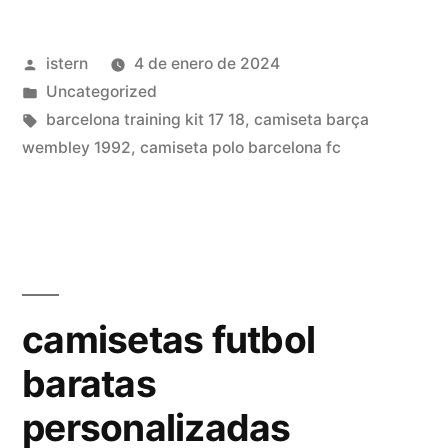
de
Publicado
istern
4 de enero de 2024
futbol»
por
Publicado
Uncategorized
en
Etiquetas:
barcelona training kit 17 18
,
camiseta barça
wembley 1992
,
camiseta polo barcelona fc
camisetas futbol
baratas
personalizadas