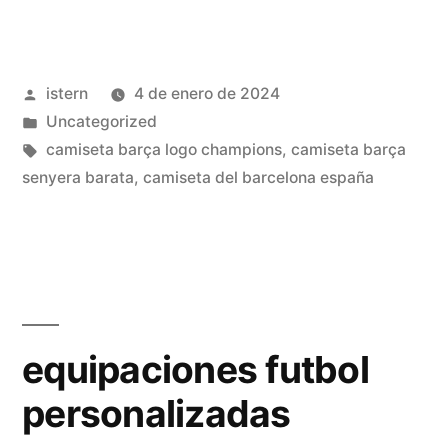
camisetas
futbol»
Publicado
istern
4 de enero de 2024
por
Publicado
Uncategorized
en
Etiquetas:
camiseta barça logo champions
,
camiseta barça
senyera barata
,
camiseta del barcelona españa
equipaciones futbol
personalizadas