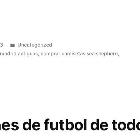
Publicado
23
Uncategorized
en
 madrid antiguas
,
comprar camisetas sea shepherd
,
es de futbol de tod