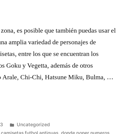
u zona, es posible que también puedas usar el
una amplia variedad de personajes de
setas, entre los que se encuentran los
os Goku y Vegetta, además de otros
o Arale, Chi-Chi, Hatsune Miku, Bulma, …
s
Publicado
23
Uncategorized
en
,
camisetas futbol antiguas
,
donde poner numeros