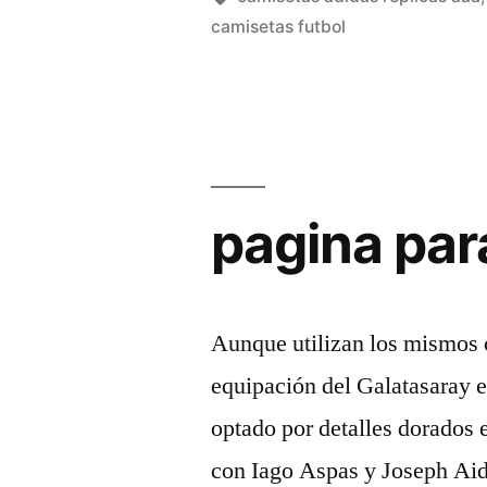
camisetas futbol
todos
los
equipos»
pagina par
Aunque utilizan los mismos c
equipación del Galatasaray es
optado por detalles dorados 
con Iago Aspas y Joseph Aido