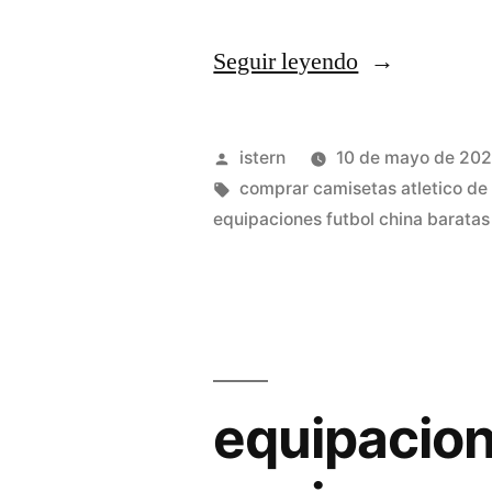
«camisetas
Seguir leyendo
futbol
europa»
Publicado
istern
10 de mayo de 20
por
Etiquetas:
comprar camisetas atletico de
equipaciones futbol china baratas
equipacion