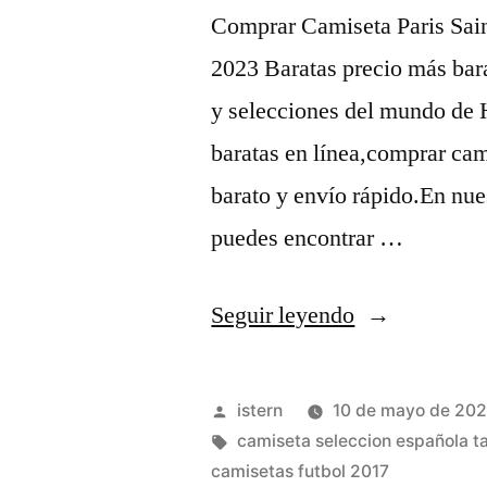
Comprar Camiseta Paris Sai
2023 Baratas precio más bara
y selecciones del mundo de
baratas en línea,comprar ca
barato y envío rápido.En nue
puedes encontrar …
«enmarcar
Seguir leyendo
camisetas
de
Publicado
istern
10 de mayo de 20
futbol»
por
Etiquetas:
camiseta seleccion española t
camisetas futbol 2017