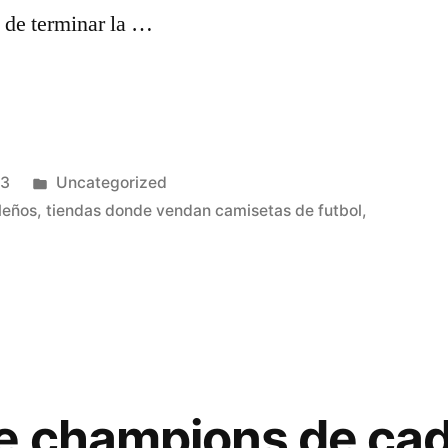
 de terminar la …
Publicado
23
Uncategorized
en
leños
,
tiendas donde vendan camisetas de futbol
,
e champions de ca