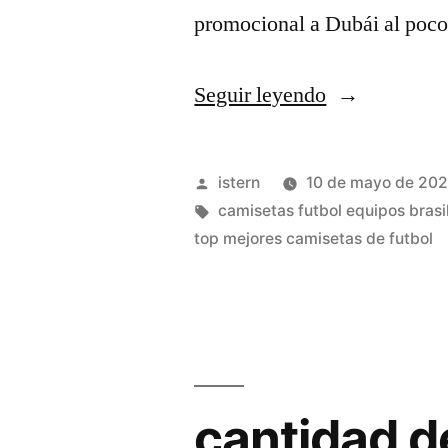
promocional a Dubái al poco
«pagina
Seguir leyendo
para
crear
Publicado
istern
10 de mayo de 20
camisetas
por
Etiquetas:
camisetas futbol equipos brasi
top mejores camisetas de futbol
de
futbol»
cantidad d