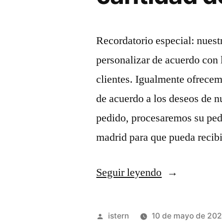
Recordatorio especial: nuest
personalizar de acuerdo con 
clientes. Igualmente ofrecem
de acuerdo a los deseos de n
pedido, procesaremos su pedi
madrid para que pueda recib
«cantidad
Seguir leyendo
de
champions
Publicado
istern
10 de mayo de 20