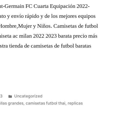
nt-Germain FC Cuarta Equipación 2022-
to y envío rápido y de los mejores equipos
 Hombre,Mujer y Niños. Camisetas de futbol
miseta ac milan 2022 2023 barata precio más
stra tienda de camisetas de futbol baratas
Publicado
23
Uncategorized
en
allas grandes
,
camisetas futbol thai
,
replicas