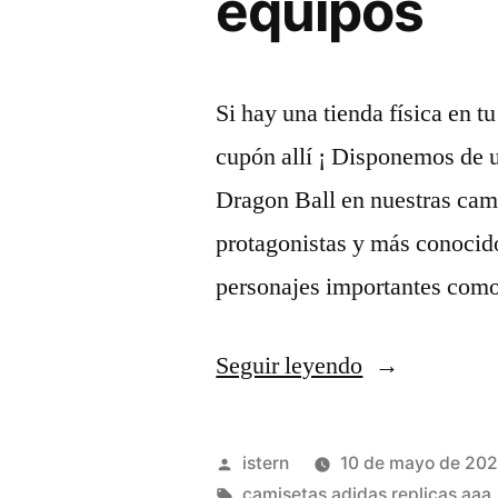
equipos
Si hay una tienda física en t
cupón allí ¡ Disponemos de 
Dragon Ball en nuestras cami
protagonistas y más conocid
personajes importantes com
«equipacione
Seguir leyendo
de
futbol
Publicado
istern
10 de mayo de 20
de
por
Etiquetas:
camisetas adidas replicas aaa