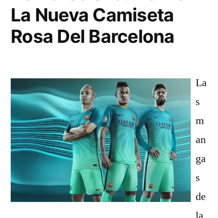
La Nueva Camiseta
Rosa Del Barcelona
La
s
m
an
ga
s
de
la