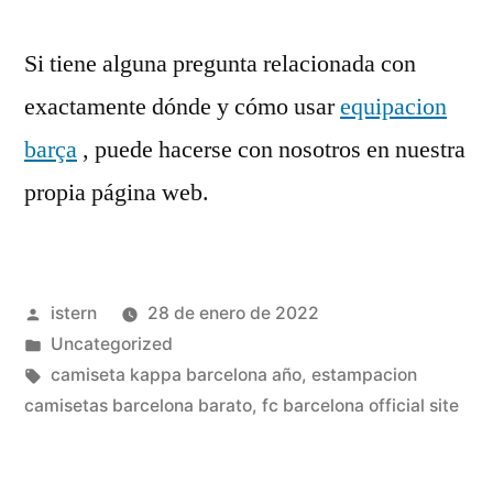
Si tiene alguna pregunta relacionada con
exactamente dónde y cómo usar
equipacion
barça
, puede hacerse con nosotros en nuestra
propia página web.
Publicado
istern
28 de enero de 2022
por
Publicado
Uncategorized
en
Etiquetas:
camiseta kappa barcelona año
,
estampacion
camisetas barcelona barato
,
fc barcelona official site