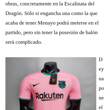
obras, concretamente en la Escalinata del
Dragón. Sólo si engancha una como la que
acaba de tener Menayo podrá meterse en el
partido, pero sin tener la posesión de balón
será complicado.
D
ey
na
po
ne
el