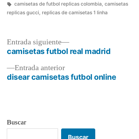
en
Etiquetas:
camisetas de futbol replicas colombia
,
camisetas
replicas gucci
,
replicas de camisetas 1 linha
Entrada
Entrada siguiente
siguiente:
camisetas futbol real madrid
Navegación
Entrada
Entrada anterior
de
anterior:
disear camisetas futbol online
entradas
Buscar
Buscar