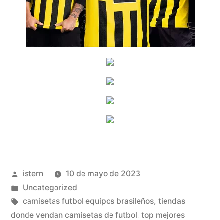
Publicado
istern
10 de mayo de 2023
por
Publicado
Uncategorized
en
Etiquetas:
camisetas futbol equipos brasileños
,
tiendas
donde vendan camisetas de futbol
,
top mejores