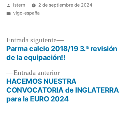
Publicado
istern
2 de septiembre de 2024
por
Publicado
vigo-españa
en
Entrada
Entrada siguiente
siguiente:
Parma calcio 2018/19 3.ª revisión
Navegación
de la equipación!!
de
Entrada
Entrada anterior
entradas
anterior:
HACEMOS NUESTRA
CONVOCATORIA de INGLATERRA
para la EURO 2024