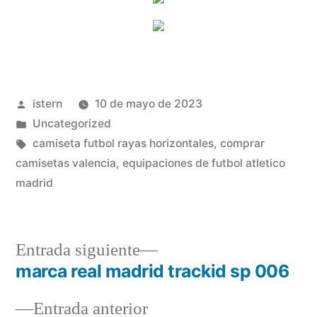
Publicado
istern
10 de mayo de 2023
por
Publicado
Uncategorized
en
Etiquetas:
camiseta futbol rayas horizontales
,
comprar
camisetas valencia
,
equipaciones de futbol atletico
madrid
Entrada
Entrada siguiente
siguiente:
marca real madrid trackid sp 006
Navegación
Entrada
Entrada anterior