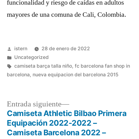
funcionalidad y riesgo de caídas en adultos
mayores de una comuna de Cali, Colombia.
Publicado
istern
28 de enero de 2022
por
Publicado
Uncategorized
en
Etiquetas:
camiseta barça talla niño
,
fc barcelona fan shop in
barcelona
,
nueva equipacion del barcelona 2015
Entrada
Entrada siguiente
siguiente:
Camiseta Athletic Bilbao Primera
Navegación
Equipación 2022-2022 –
de
Camiseta Barcelona 2022 –