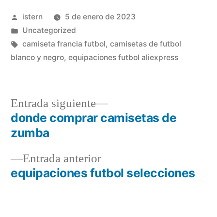
Publicado
istern
5 de enero de 2023
por
Publicado
Uncategorized
en
Etiquetas:
camiseta francia futbol
,
camisetas de futbol
blanco y negro
,
equipaciones futbol aliexpress
Entrada
Entrada siguiente
siguiente:
donde comprar camisetas de
Navegación
zumba
de
Entrada
Entrada anterior
entradas
anterior:
equipaciones futbol selecciones