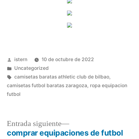
Publicado
istern
10 de octubre de 2022
por
Publicado
Uncategorized
en
Etiquetas:
camisetas baratas athletic club de bilbao
,
camisetas futbol baratas zaragoza
,
ropa equipacion
futbol
Entrada
Entrada siguiente
siguiente:
comprar equipaciones de futbol