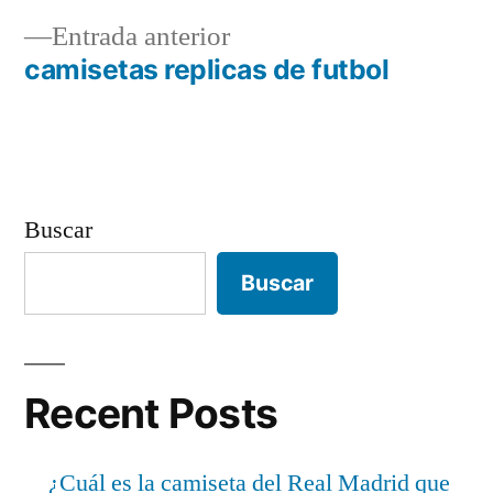
Navegación
Entrada
Entrada anterior
de
anterior:
camisetas replicas de futbol
entradas
Buscar
Buscar
Recent Posts
¿Cuál es la camiseta del Real Madrid que