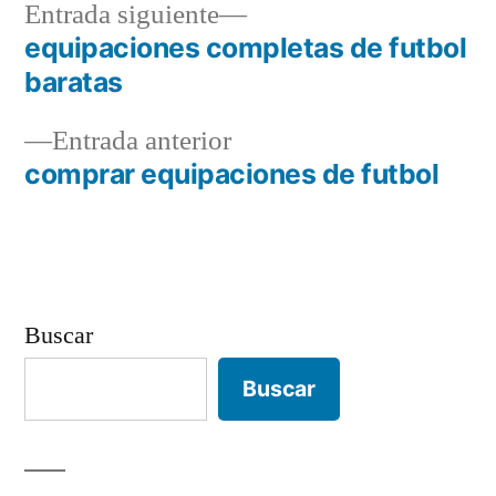
Entrada
Entrada siguiente
siguiente:
equipaciones completas de futbol
Navegación
baratas
de
Entrada
Entrada anterior
entradas
anterior:
comprar equipaciones de futbol
Buscar
Buscar