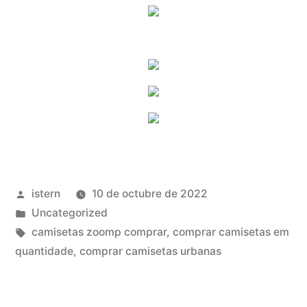
Publicado
istern
10 de octubre de 2022
por
Publicado
Uncategorized
en
Etiquetas:
camisetas zoomp comprar
,
comprar camisetas em
quantidade
,
comprar camisetas urbanas