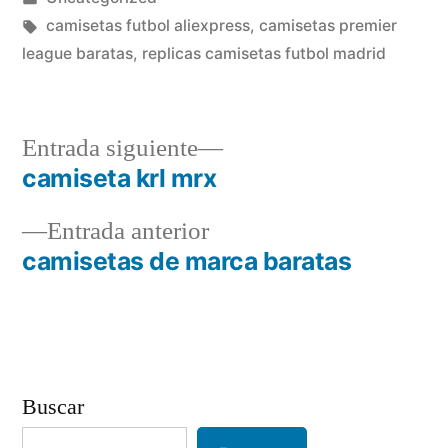
en
Etiquetas:
camisetas futbol aliexpress
,
camisetas premier
league baratas
,
replicas camisetas futbol madrid
Entrada
Entrada siguiente
siguiente:
camiseta krl mrx
Navegación
Entrada
Entrada anterior
de
anterior:
camisetas de marca baratas
entradas
Buscar