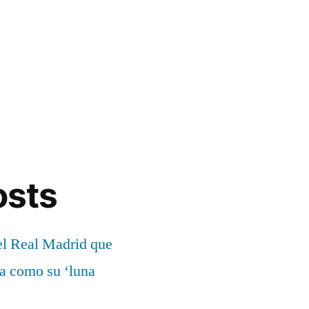
osts
el Real Madrid que
ía como su ‘luna