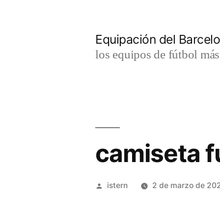
Saltar
al
Equipación del Barce
contenido
los equipos de fútbol má
camiseta f
Publicado
istern
2 de marzo de 20
por