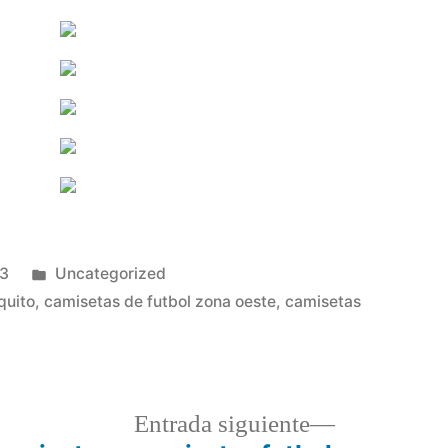
Publicado
23
Uncategorized
en
quito
,
camisetas de futbol zona oeste
,
camisetas
a
Entrada
Entrada siguiente