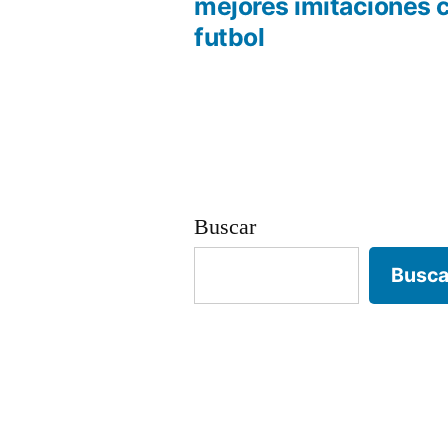
anterio
mejores imitaciones 
Navegación
futbol
de
entradas
Buscar
Busca