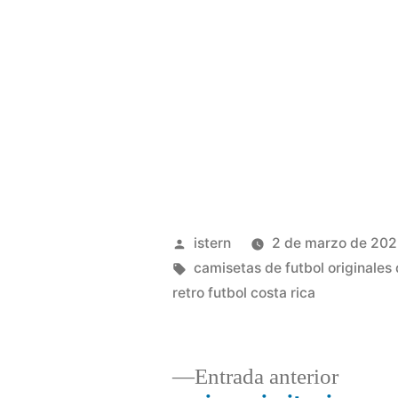
Publicado
istern
2 de marzo de 20
por
Etiquetas:
camisetas de futbol originales 
retro futbol costa rica
Entrad
Entrada anterior