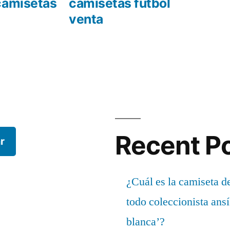
r:
siguiente:
camisetas
camisetas futbol
venta
Recent P
r
¿Cuál es la camiseta d
todo coleccionista ans
blanca’?