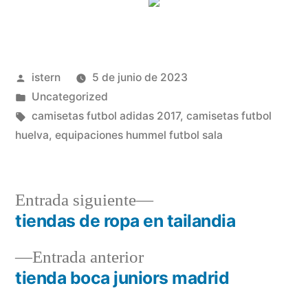
Publicado
istern
5 de junio de 2023
por
Publicado
Uncategorized
en
Etiquetas:
camisetas futbol adidas 2017
,
camisetas futbol
huelva
,
equipaciones hummel futbol sala
Entrada
Entrada siguiente
siguiente:
tiendas de ropa en tailandia
Navegación
Entrada
Entrada anterior
de
anterior:
tienda boca juniors madrid
entradas