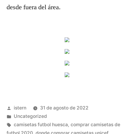
desde fuera del área.
Publicado
istern
31 de agosto de 2022
por
Publicado
Uncategorized
en
Etiquetas:
camisetas futbol huesca
,
comprar camisetas de
futbol 2020
,
donde comprar camisetas unicef