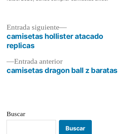
Entrada
Entrada siguiente
siguiente:
camisetas hollister atacado
Navegación
replicas
de
Entrada
Entrada anterior
entradas
anterior:
camisetas dragon ball z baratas
Buscar
Buscar