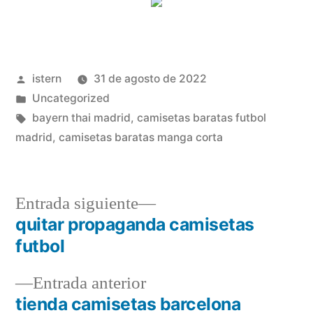
Publicado
istern
31 de agosto de 2022
por
Publicado
Uncategorized
en
Etiquetas:
bayern thai madrid
,
camisetas baratas futbol
madrid
,
camisetas baratas manga corta
Entrada
Entrada siguiente
siguiente:
quitar propaganda camisetas
Navegación
futbol
de
Entrada
Entrada anterior
entradas
anterior:
tienda camisetas barcelona