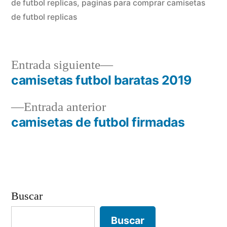
de futbol replicas
,
paginas para comprar camisetas
de futbol replicas
Entrada
Entrada siguiente
siguiente:
camisetas futbol baratas 2019
Navegación
Entrada
Entrada anterior
de
anterior:
camisetas de futbol firmadas
entradas
Buscar
Buscar