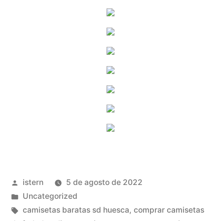
Publicado
istern
5 de agosto de 2022
por
Publicado
Uncategorized
en
Etiquetas:
camisetas baratas sd huesca
,
comprar camisetas