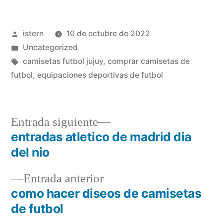
Publicado
istern
10 de octubre de 2022
por
Publicado
Uncategorized
en
Etiquetas:
camisetas futbol jujuy
,
comprar camisetas de
futbol
,
equipaciones deportivas de futbol
Entrada
Entrada siguiente
siguiente:
entradas atletico de madrid dia
Navegación
del nio
de
Entrada
Entrada anterior
entradas
anterior:
como hacer diseos de camisetas
de futbol