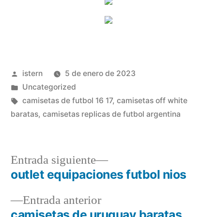
Publicado
istern
5 de enero de 2023
por
Publicado
Uncategorized
en
Etiquetas:
camisetas de futbol 16 17
,
camisetas off white
baratas
,
camisetas replicas de futbol argentina
Entrada
Entrada siguiente
siguiente:
outlet equipaciones futbol nios
Navegación
Entrada
Entrada anterior
de
anterior:
camisetas de uruguay baratas