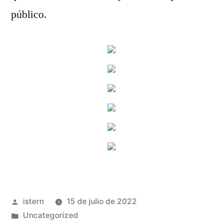
público.
Publicado
istern
15 de julio de 2022
por
Publicado
Uncategorized