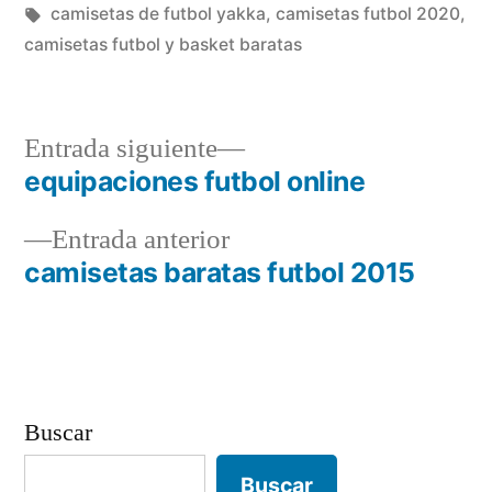
en
Etiquetas:
camisetas de futbol yakka
,
camisetas futbol 2020
,
camisetas futbol y basket baratas
Entrada
Entrada siguiente
siguiente:
equipaciones futbol online
Navegación
Entrada
Entrada anterior
de
anterior:
camisetas baratas futbol 2015
entradas
Buscar
Buscar