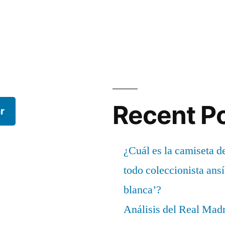
Recent P
r
¿Cuál es la camiseta d
todo coleccionista ans
blanca’?
Análisis del Real Mad