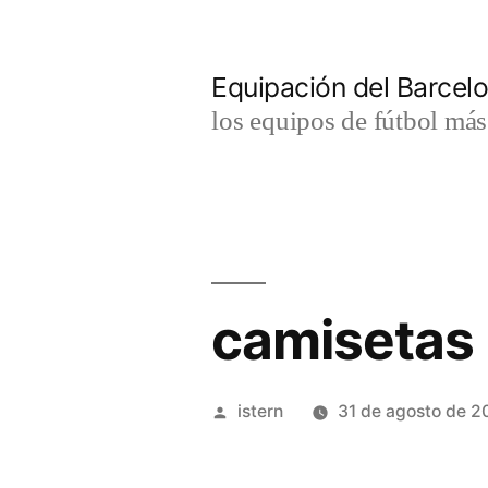
Saltar
al
Equipación del Barce
contenido
los equipos de fútbol má
camisetas 
Publicado
istern
31 de agosto de 2
por