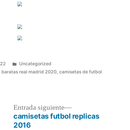
Publicado
022
Uncategorized
en
 baratas real madrid 2020
,
camisetas de futbol
a
Entrada
Entrada siguiente
r:
siguiente:
camisetas futbol replicas
2016