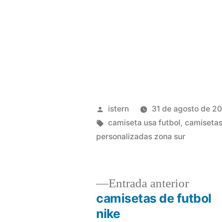
Publicado
istern
31 de agosto de 2
por
Etiquetas:
camiseta usa futbol
,
camisetas
personalizadas zona sur
Entrad
Entrada anterior
anterio
camisetas de futbol
Navegación
nike