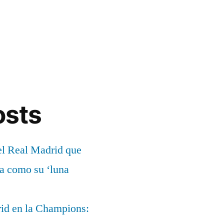
osts
el Real Madrid que
ía como su ‘luna
rid en la Champions: