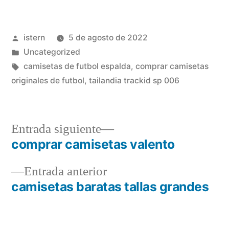
Publicado
istern
5 de agosto de 2022
por
Publicado
Uncategorized
en
Etiquetas:
camisetas de futbol espalda
,
comprar camisetas
originales de futbol
,
tailandia trackid sp 006
Entrada
Entrada siguiente
siguiente:
comprar camisetas valento
Navegación
Entrada
Entrada anterior
de
anterior:
camisetas baratas tallas grandes
entradas