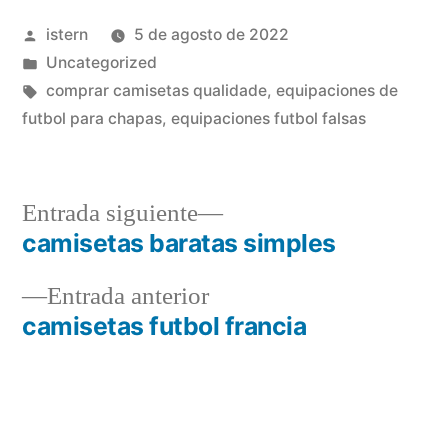
Publicado
istern
5 de agosto de 2022
por
Publicado
Uncategorized
en
Etiquetas:
comprar camisetas qualidade
,
equipaciones de
futbol para chapas
,
equipaciones futbol falsas
Entrada
Entrada siguiente
siguiente:
camisetas baratas simples
Navegación
Entrada
Entrada anterior
de
anterior:
camisetas futbol francia
entradas