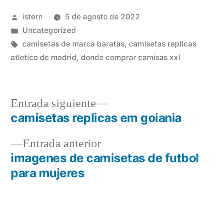
Publicado
istern
5 de agosto de 2022
por
Publicado
Uncategorized
en
Etiquetas:
camisetas de marca baratas
,
camisetas replicas
atletico de madrid
,
donde comprar camisas xxl
Entrada
Entrada siguiente
siguiente:
camisetas replicas em goiania
Navegación
Entrada
Entrada anterior
de
anterior:
imagenes de camisetas de futbol
entradas
para mujeres