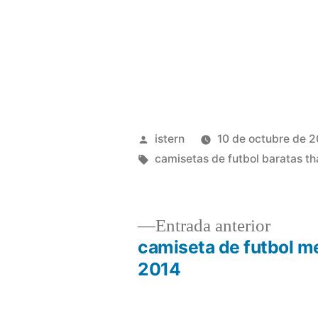
Publicado
istern
10 de octubre de 
por
Etiquetas:
camisetas de futbol baratas th
Entrad
Entrada anterior
anterio
camiseta de futbol m
Navegación
2014
de