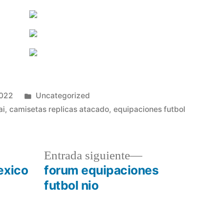
Publicado
2022
Uncategorized
en
ai
,
camisetas replicas atacado
,
equipaciones futbol
a
Entrada
Entrada siguiente
r:
siguiente:
exico
forum equipaciones
futbol nio