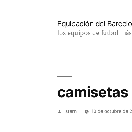
Saltar
al
Equipación del Barce
contenido
los equipos de fútbol má
camisetas 
Publicado
istern
10 de octubre de 
por