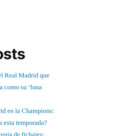
osts
el Real Madrid que
ía como su ‘luna
rid en la Champions:
a esta temporada?
egia de fichajes: