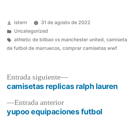
Publicado
istern
31 de agosto de 2022
por
Publicado
Uncategorized
en
Etiquetas:
athletic de bilbao vs manchester united
,
camiseta
de futbol de marruecos
,
comprar camisetas wwf
Entrada
Entrada siguiente
siguiente:
camisetas replicas ralph lauren
Navegación
Entrada
Entrada anterior
de
anterior:
yupoo equipaciones futbol
entradas