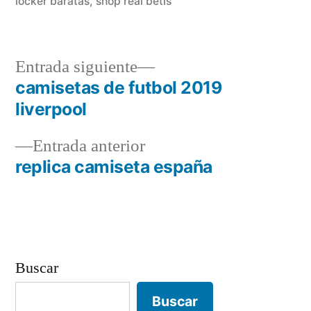
locker baratas
,
shop real betis
Entrada
Entrada siguiente
siguiente:
camisetas de futbol 2019
Navegación
liverpool
de
Entrada
Entrada anterior
entradas
anterior:
replica camiseta españa
Buscar
Buscar