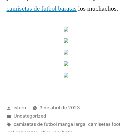
camisetas de futbol baratas
los muchachos.
Publicado
istern
3 de abril de 2023
por
Publicado
Uncategorized
en
Etiquetas:
camisetas de futbol manga larga
,
camisetas foot