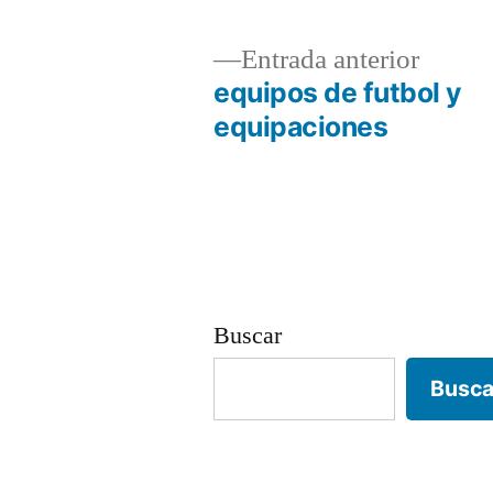
Entrad
Entrada anterior
anterio
equipos de futbol y
Navegación
equipaciones
de
entradas
Buscar
Busca