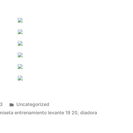
Publicado
23
Uncategorized
en
miseta entrenamiento levante 19 20
,
diadora