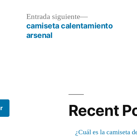
a
Entrada
Entrada siguiente
r:
siguiente:
camiseta calentamiento
arsenal
Recent P
r
¿Cuál es la camiseta d