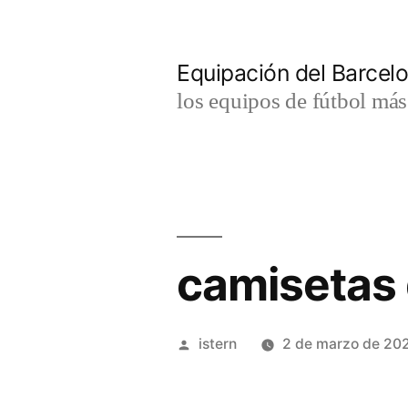
Saltar
al
Equipación del Barce
contenido
los equipos de fútbol má
camisetas 
Publicado
istern
2 de marzo de 20
por