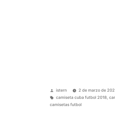
Publicado
istern
2 de marzo de 20
por
Etiquetas:
camiseta cuba futbol 2018
,
ca
camisetas futbol