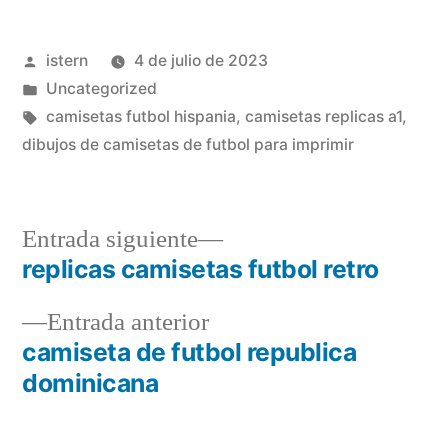
Publicado
istern
4 de julio de 2023
por
Publicado
Uncategorized
en
Etiquetas:
camisetas futbol hispania
,
camisetas replicas a1
,
dibujos de camisetas de futbol para imprimir
Entrada
Entrada siguiente
siguiente:
replicas camisetas futbol retro
Navegación
Entrada
Entrada anterior
de
anterior:
camiseta de futbol republica
entradas
dominicana