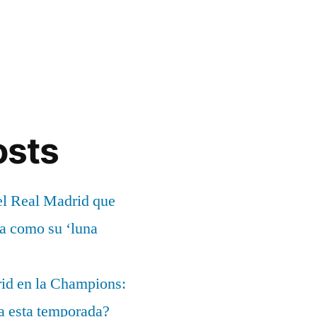
osts
el Real Madrid que
ía como su ‘luna
rid en la Champions:
a esta temporada?