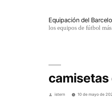
Saltar
al
Equipación del Barce
contenido
los equipos de fútbol má
camisetas 
Publicado
istern
10 de mayo de 20
por