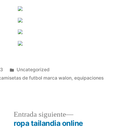
Publicado
23
Uncategorized
en
camisetas de futbol marca walon
,
equipaciones
a
Entrada
Entrada siguiente
r:
siguiente:
ropa tailandia online