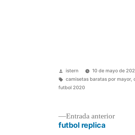
Publicado
istern
10 de mayo de 20
por
Etiquetas:
camisetas baratas por mayor
,
futbol 2020
Entrad
Entrada anterior
anterio
futbol replica
Navegación