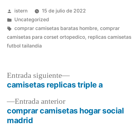
Publicado
istern
15 de julio de 2022
por
Publicado
Uncategorized
en
Etiquetas:
comprar camisetas baratas hombre
,
comprar
camisetas para corset ortopedico
,
replicas camisetas
futbol tailandia
Entrada
Entrada siguiente
siguiente:
camisetas replicas triple a
Navegación
Entrada
Entrada anterior
de
anterior:
comprar camisetas hogar social
entradas
madrid