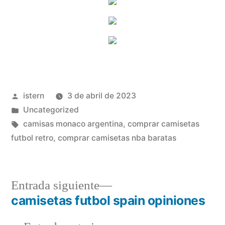
Publicado
istern
3 de abril de 2023
por
Publicado
Uncategorized
en
Etiquetas:
camisas monaco argentina
,
comprar camisetas
futbol retro
,
comprar camisetas nba baratas
Entrada
Entrada siguiente
siguiente:
camisetas futbol spain opiniones
Navegación