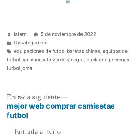
Publicado
istern
5 de noviembre de 2022
por
Publicado
Uncategorized
en
Etiquetas:
equipaciones de futbol baratas chinas
,
equipos de
futbol con camiseta verde y negra
,
pack equipaciones
futbol joma
Entrada
Entrada siguiente
siguiente:
mejor web comprar camisetas
Navegación
futbol
de
Entrada
Entrada anterior