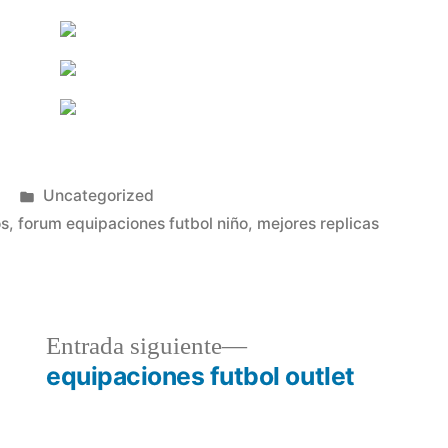
Publicado
Uncategorized
en
os
,
forum equipaciones futbol niño
,
mejores replicas
a
Entrada
Entrada siguiente
r:
siguiente:
equipaciones futbol outlet