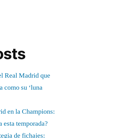
osts
el Real Madrid que
ía como su ‘luna
rid en la Champions:
a esta temporada?
egia de fichajes: