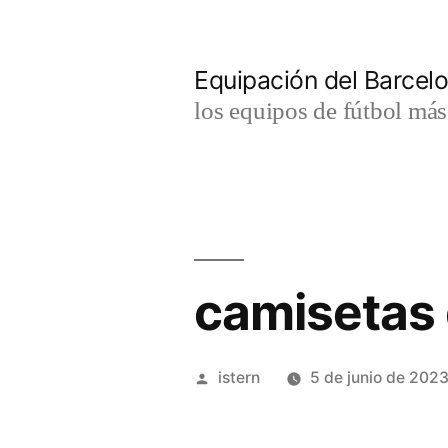
Saltar
al
Equipación del Barce
contenido
los equipos de fútbol má
camisetas d
Publicado
istern
5 de junio de 202
por