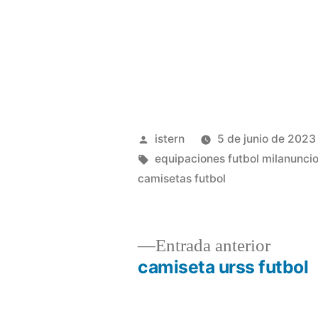
Publicado
istern
5 de junio de 2023
por
Etiquetas:
equipaciones futbol milanunci
camisetas futbol
Entrad
Entrada anterior
anterio
camiseta urss futbol
Navegación