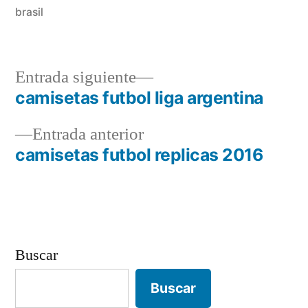
brasil
Entrada
Entrada siguiente
siguiente:
camisetas futbol liga argentina
Navegación
Entrada
Entrada anterior
de
anterior:
camisetas futbol replicas 2016
entradas
Buscar
Buscar