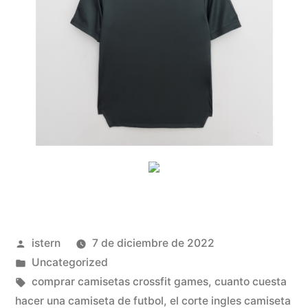
Publicado
istern
7 de diciembre de 2022
por
Publicado
Uncategorized
en
Etiquetas:
comprar camisetas crossfit games
,
cuanto cuesta
hacer una camiseta de futbol
,
el corte ingles camiseta