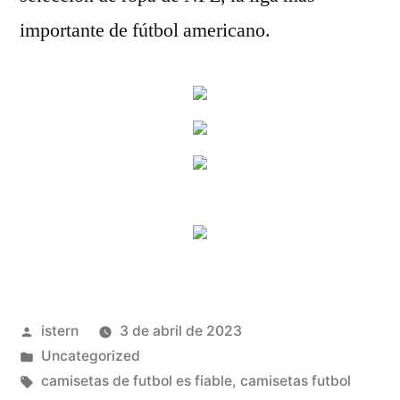
importante de fútbol americano.
Publicado
istern
3 de abril de 2023
por
Publicado
Uncategorized
en
Etiquetas:
camisetas de futbol es fiable
,
camisetas futbol