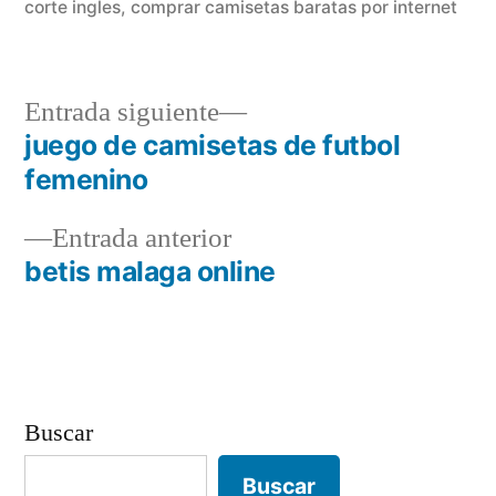
corte ingles
,
comprar camisetas baratas por internet
Entrada
Entrada siguiente
siguiente:
juego de camisetas de futbol
Navegación
femenino
de
Entrada
Entrada anterior
entradas
anterior:
betis malaga online
Buscar
Buscar