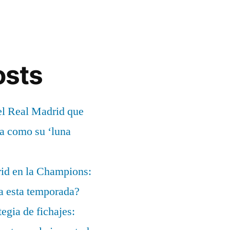
osts
el Real Madrid que
ía como su ‘luna
rid en la Champions:
a esta temporada?
egia de fichajes: