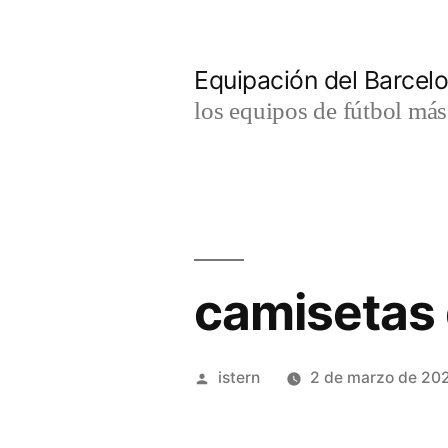
Saltar
al
Equipación del Barce
contenido
los equipos de fútbol má
camisetas
Publicado
istern
2 de marzo de 20
por