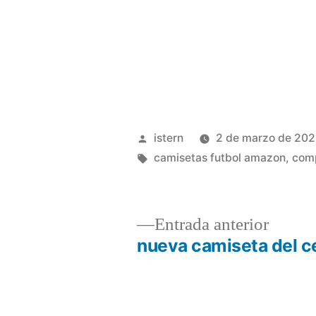
Publicado
istern
2 de marzo de 20
por
Etiquetas:
camisetas futbol amazon
,
comp
Entrad
Entrada anterior
anterio
nueva camiseta del c
Navegación
de