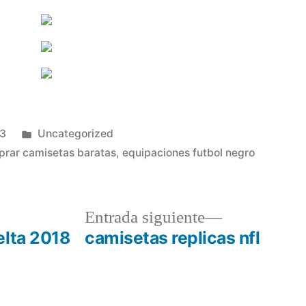
Publicado
23
Uncategorized
en
rar camisetas baratas
,
equipaciones futbol negro
a
Entrada
Entrada siguiente
r:
siguiente:
elta 2018
camisetas replicas nfl