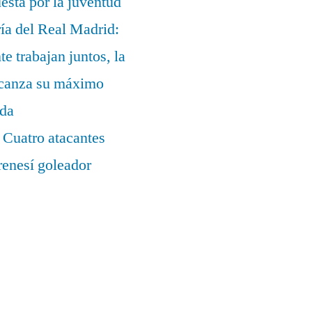
uesta por la juventud
ía del Real Madrid:
te trabajan juntos, la
alcanza su máximo
ada
 Cuatro atacantes
renesí goleador