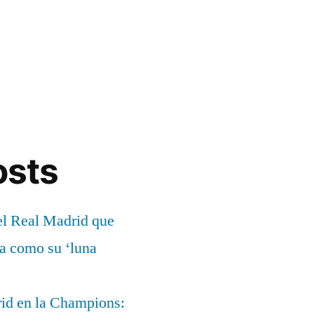
osts
el Real Madrid que
ía como su ‘luna
rid en la Champions: