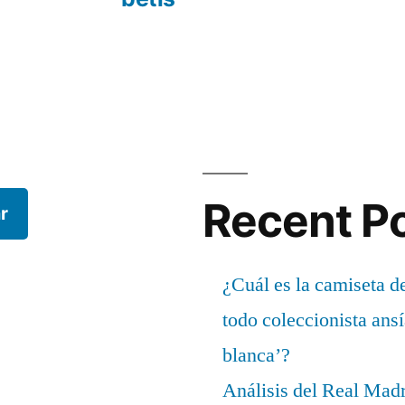
Recent P
r
¿Cuál es la camiseta d
todo coleccionista ans
blanca’?
Análisis del Real Mad