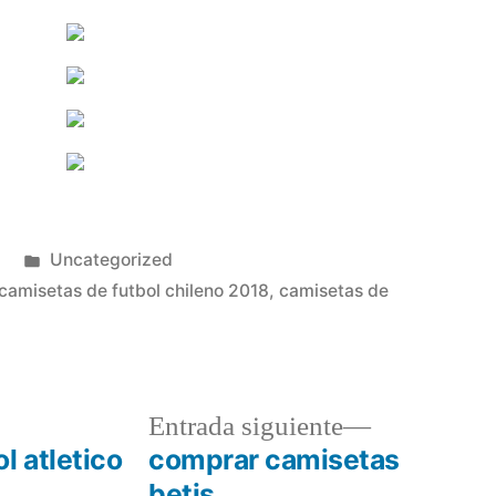
Publicado
Uncategorized
en
camisetas de futbol chileno 2018
,
camisetas de
a
Entrada
Entrada siguiente
r:
siguiente:
l atletico
comprar camisetas
betis