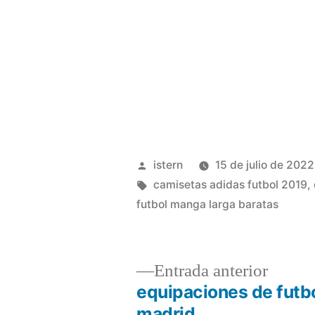
Publicado
istern
15 de julio de 2022
por
Etiquetas:
camisetas adidas futbol 2019
,
futbol manga larga baratas
Entrad
Entrada anterior
anterio
equipaciones de futbo
Navegación
madrid