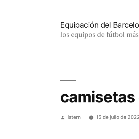
Saltar
al
Equipación del Barce
contenido
los equipos de fútbol má
camisetas 
Publicado
istern
15 de julio de 202
por