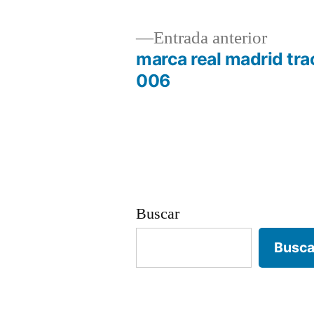
Entrad
Entrada anterior
anterio
marca real madrid tra
Navegación
006
de
entradas
Buscar
Busca