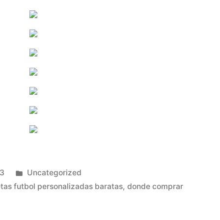
Publicado
23
Uncategorized
en
tas futbol personalizadas baratas
,
donde comprar