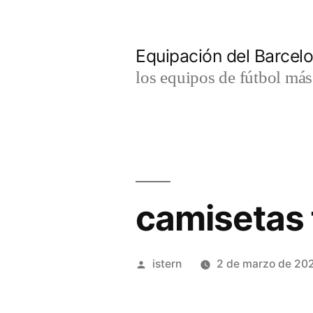
Saltar
al
Equipación del Barce
contenido
los equipos de fútbol má
camisetas 
Publicado
istern
2 de marzo de 20
por