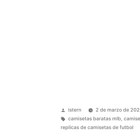
Publicado
istern
2 de marzo de 20
por
Etiquetas:
camisetas baratas mlb
,
camise
replicas de camisetas de futbol