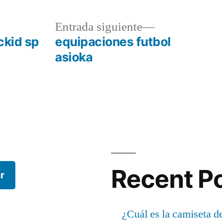
a
Entrada
Entrada siguiente
r:
siguiente:
ckid sp
equipaciones futbol
asioka
Recent P
r
¿Cuál es la camiseta d